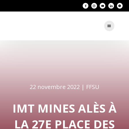
22 novembre 2022 |
FFSU
IMT MINES ALÈS À
LA 27E PLACE DES