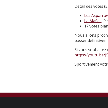
Détail des votes (5
Les Asparro
La Mafias
🌹 
17 votes bla
Nous allons proch
passer définitivem
Si vous souhaitez re
https://youtu.be/
Sportivement vôtr