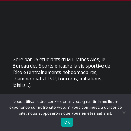
Géré par 25 étudiants d'IMT Mines Alès, le
Bureau des Sports encadre la vie sportive de
l’école (entraînements hebdomadaires,
championnats FFSU, tournois, initiations,
loisirs…).
Nous utilisons des cookies pour vous garantir la meilleure
©
2026 - Bureau des Sports – IMT Mines Alès | Site internet réalisé
expérience sur notre site web. Si vous continuez à utiliser ce
par
site, nous supposerons que vous en êtes satisfait.
OK
MENTIONS LÉGALES